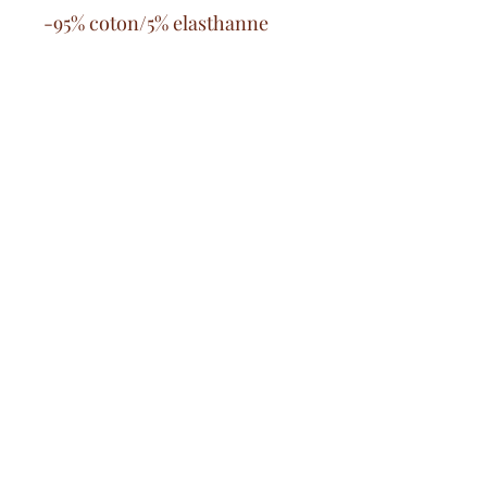
-95% coton/5% elasthanne
Kostenlose Versandkosten
ab 100€ auf dem französischen
Festland
Sichere Bezahlung