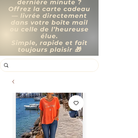
dernière minute ?
Offrez la carte cadeau
— livrée directement
dans votre boîte mail
ou celle de l’heureuse
élue.
Simple, rapide et fait
toujours plaisir 🎁