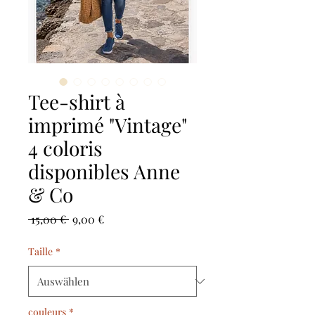
Tee-shirt à
imprimé "Vintage"
4 coloris
disponibles Anne
& Co
Standardpreis
Sale-
 15,00 € 
9,00 €
Preis
Taille
*
couleurs
*