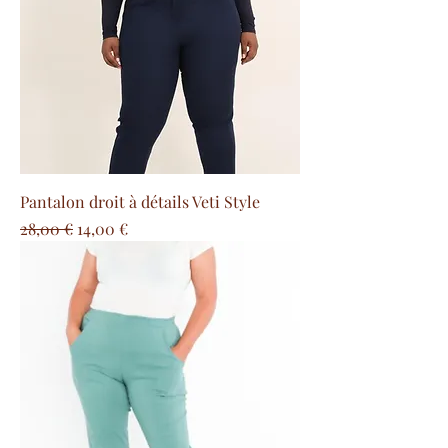
Pantalon droit à détails Veti Style
Precio
Precio de oferta
28,00 €
14,00 €