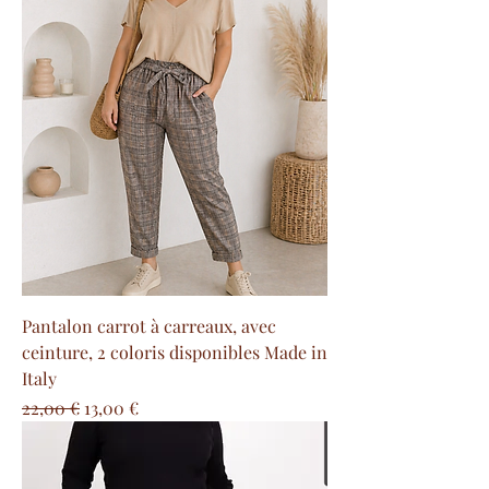
Pantalon carrot à carreaux, avec
ceinture, 2 coloris disponibles Made in
Italy
Precio
Precio de oferta
22,00 €
13,00 €