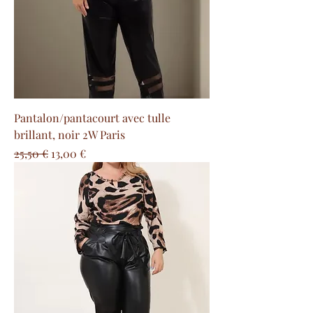
Pantalon/pantacourt avec tulle
brillant, noir 2W Paris
Precio
Precio de oferta
25,50 €
13,00 €