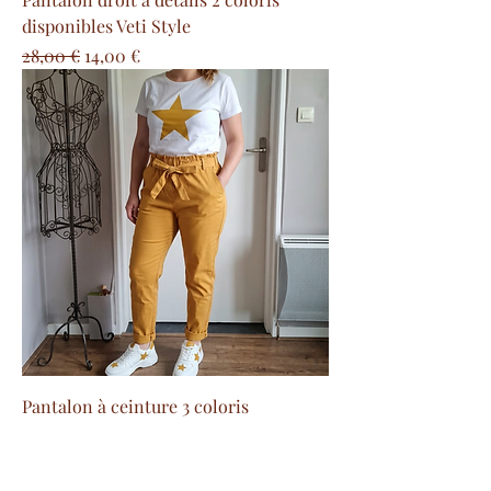
disponibles Veti Style
Precio
Precio de oferta
28,00 €
14,00 €
Pantalon à ceinture 3 coloris
disponibles Made in Italy
Precio
Precio de oferta
26,00 €
13,00 €