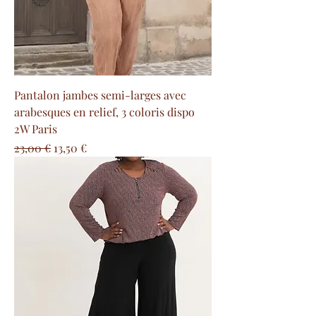
Pantalon jambes semi-larges avec
arabesques en relief, 3 coloris dispo
2W Paris
Precio
Precio de oferta
23,00 €
13,50 €