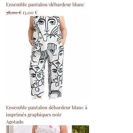
Ensemble pantalon/débardeur blanc
Precio
Precio de oferta
38,00 €
15,00 €
Ensemble pantalon débardeur blanc à
imprimés graphiques noir
Agotado