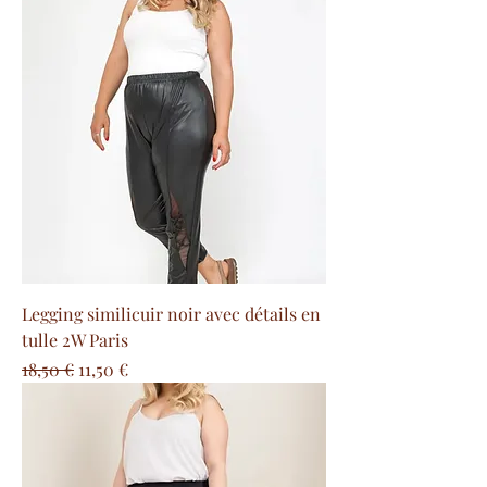
Legging similicuir noir avec détails en
tulle 2W Paris
Precio
Precio de oferta
18,50 €
11,50 €