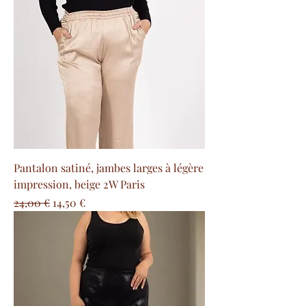
Pantalon satiné, jambes larges à légère
impression, beige 2W Paris
Precio
Precio de oferta
24,00 €
14,50 €