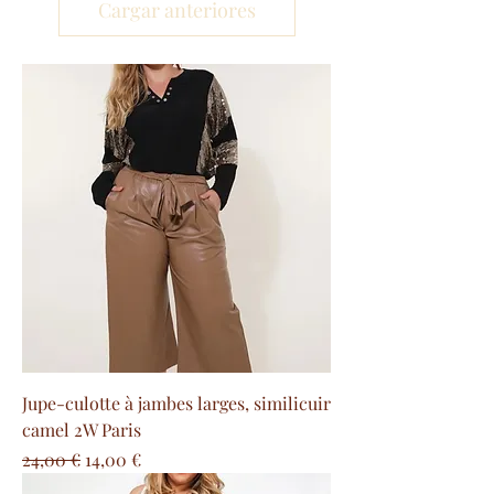
Cargar anteriores
Jupe-culotte à jambes larges, similicuir
camel 2W Paris
Precio
Precio de oferta
24,00 €
14,00 €