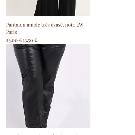
Pantalon ample très évasé, noir, 2W
Paris
Precio
Precio de oferta
23,00 €
13,50 €