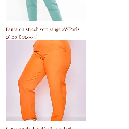
Pantalon strech vert sauge 2W Paris
Precio
Precio de oferta
26,00 €
13,00 €
Pantalon droit à détails 2 coloris