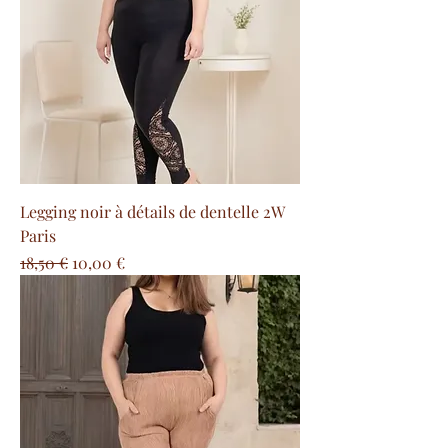
Legging noir à détails de dentelle 2W
Paris
Precio
Precio de oferta
18,50 €
10,00 €