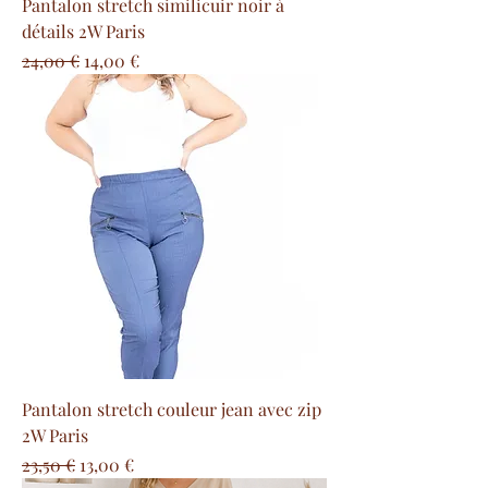
Pantalon stretch similicuir noir à
détails 2W Paris
Precio
Precio de oferta
24,00 €
14,00 €
Pantalon stretch couleur jean avec zip
2W Paris
Precio
Precio de oferta
23,50 €
13,00 €