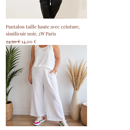
Pantalon taille haute avec ceinture,
similicuir noir, 2W Paris
Precio
Precio de oferta
24,50 €
14,00 €