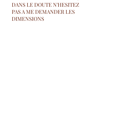
DANS LE DOUTE N'HESITEZ
PAS A ME DEMANDER LES
DIMENSIONS
- 95% polyester/5% elasthanne
Gastos de envío gratuitos
desde 100€ en Francia continental
pago seguro