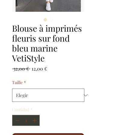
Blouse à imprimés
fleuris sur fond
bleu marine
VetiStyle
Precio
Precio
 32,00 € 
12,00 €
de
oferta
Taille
*
Cantidad
*