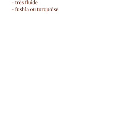
- très fluide
- fushia ou turquoise
- 95% polyester/5% elasthanne
Gastos de envío gratuitos
desde 100€ en Francia continental
pago seguro