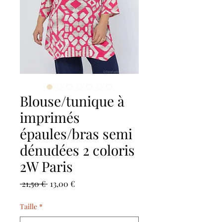
Blouse/tunique à
imprimés
épaules/bras semi
dénudées 2 coloris
2W Paris
Precio
Precio
 21,50 € 
13,00 €
de
oferta
Taille
*