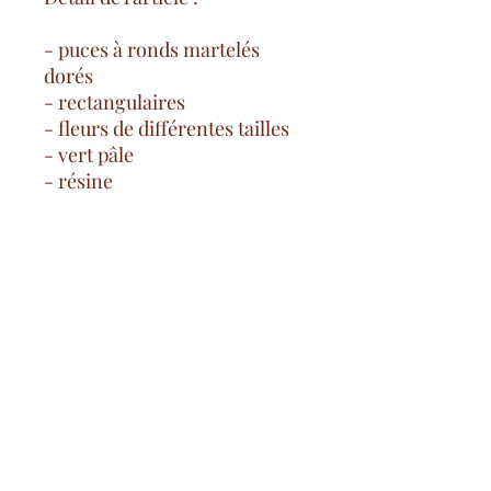
- puces à ronds martelés
dorés
- rectangulaires
- fleurs de différentes tailles
- vert pâle
- résine
Gastos de envío gratuitos
desde 100€ en Francia continental
pago seguro