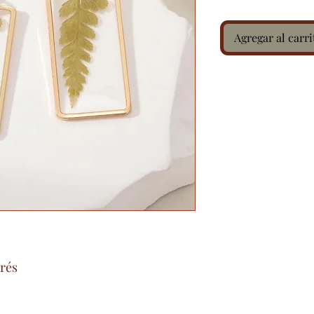
Agregar al carri
orés