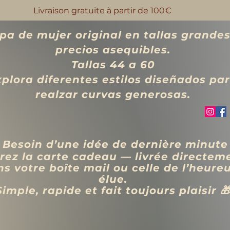
Livraison gratuite à partir de 100€
pa de mujer original en tallas grandes
precios asequibles.
Tallas 44 a 60
xplora diferentes estilos diseñados pa
realzar curvas generosas.
 Besoin d’une idée de dernière minute
rez la carte cadeau — livrée directem
s votre boîte mail ou celle de l’heure
élue.
Simple, rapide et fait toujours plaisir 
VÊTEMENTS
BIJOUX
Blog
Programme de fidélité
Rechercher