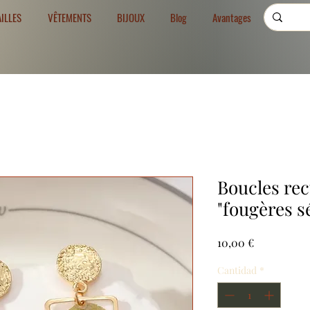
AILLES
VÊTEMENTS
BIJOUX
Blog
Avantages
Boucles rec
"fougères s
Precio
10,00 €
Cantidad
*