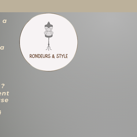
 a
ra
 ?
ent
use
