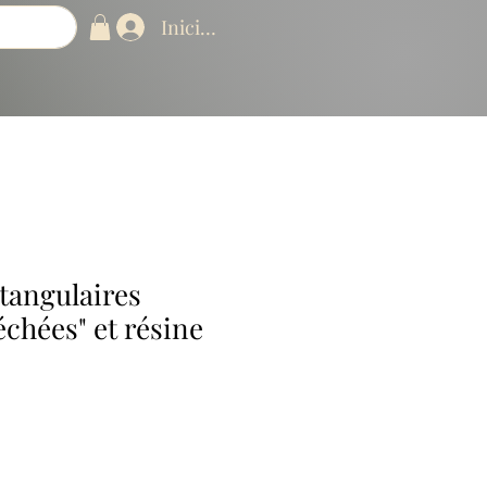
Iniciar sesión
tangulaires
échées" et résine