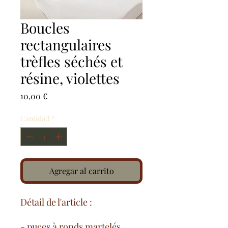
Boucles
rectangulaires
trèfles séchés et
résine, violettes
Precio
10,00 €
Cantidad
*
Agregar al carrito
Détail de l'article :
- puces à ronds martelés