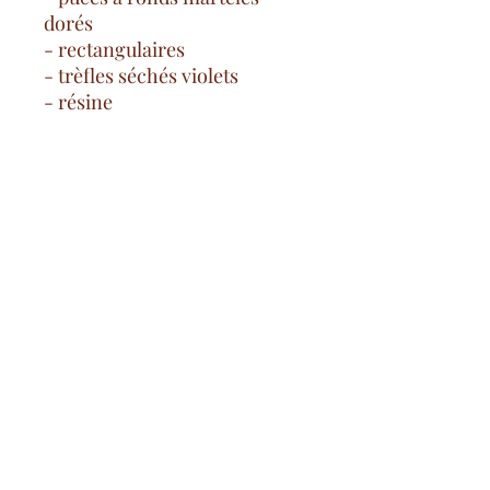
dorés
- rectangulaires
- trèfles séchés violets
- résine
Gastos de envío gratuitos
desde 100€ en Francia continental
pago seguro