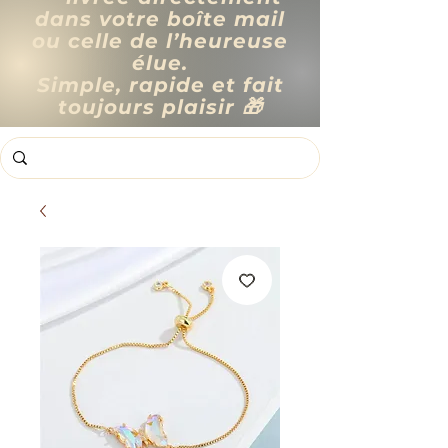
dans votre boîte mail
ou celle de l’heureuse
élue.
Simple, rapide et fait
toujours plaisir 🎁