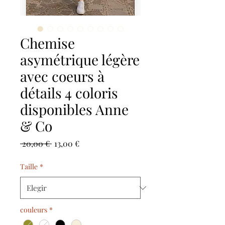
Chemise
asymétrique légère
avec coeurs à
détails 4 coloris
disponibles Anne
& Co
Precio
Precio
 20,00 € 
13,00 €
de
oferta
Taille
*
couleurs
*