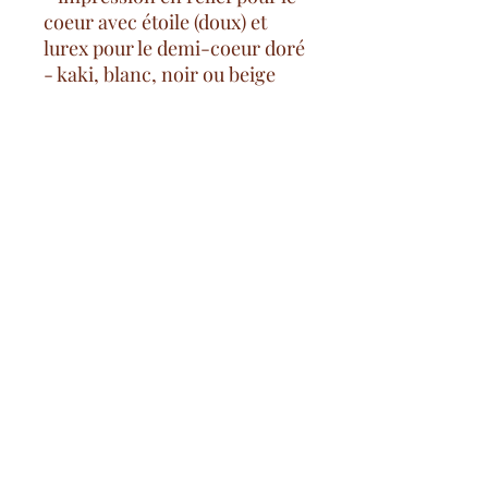
coeur avec étoile (doux) et
lurex pour le demi-coeur doré
- kaki, blanc, noir ou beige
- 100% coton
Gastos de envío gratuitos
desde 100€ en Francia continental
pago seguro