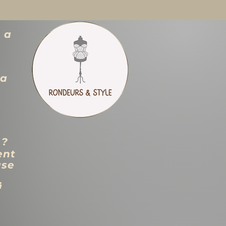
 a
ra
 ?
ent
use
