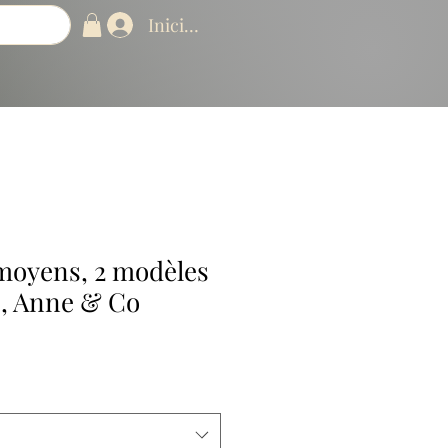
Iniciar sesión
 moyens, 2 modèles
s, Anne & Co
ecio
erta