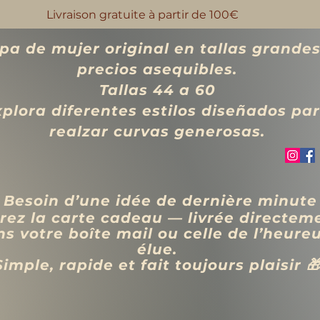
Livraison gratuite à partir de 100€
pa de mujer original en tallas grandes
precios asequibles.
Tallas 44 a 60
xplora diferentes estilos diseñados pa
realzar curvas generosas.
 Besoin d’une idée de dernière minute
rez la carte cadeau — livrée directem
s votre boîte mail ou celle de l’heure
élue.
Simple, rapide et fait toujours plaisir 
VÊTEMENTS
BIJOUX
Blog
Programme de fidélité
Rechercher