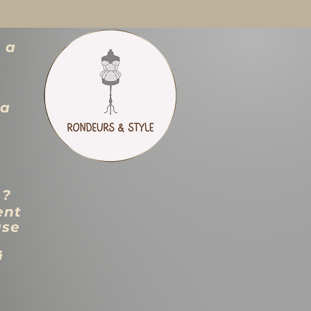
 a
ra
 ?
ent
use
