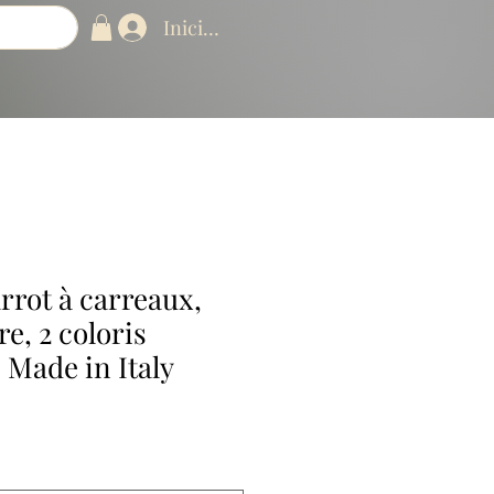
Iniciar sesión
rrot à carreaux,
e, 2 coloris
 Made in Italy
ecio
erta