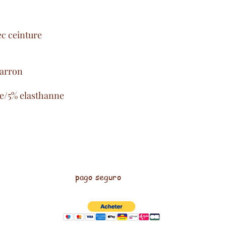
ec ceinture
marron
e/5% elasthanne
pago seguro