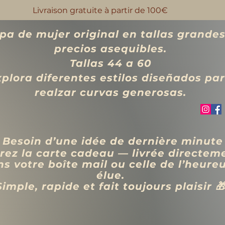
Livraison gratuite à partir de 100€
pa de mujer original en tallas grandes
precios asequibles.
Tallas 44 a 60
xplora diferentes estilos diseñados pa
realzar curvas generosas.
 Besoin d’une idée de dernière minute
rez la carte cadeau — livrée directem
s votre boîte mail ou celle de l’heure
élue.
Simple, rapide et fait toujours plaisir 
VÊTEMENTS
BIJOUX
Blog
Programme de fidélité
Rechercher