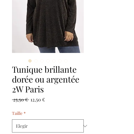
Tunique brillante
dorée ou argentée
2W Paris
Precio
Precio
 25,50 € 
12,50 €
de
oferta
Taille
*