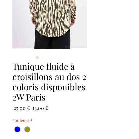
Tunique fluide à
croisillons au dos 2
coloris disponibles
2W Paris
Precio
Precio
 25,00 € 
13,00 €
de
couleurs
*
oferta