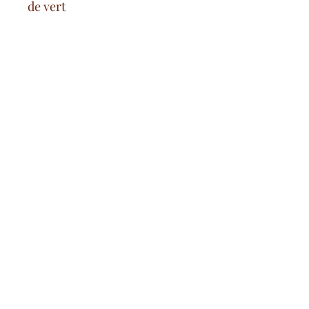
de vert
-95% polyester/5% elasthanne
Gastos de envío gratuitos
desde 100€ en Francia continental
pago seguro