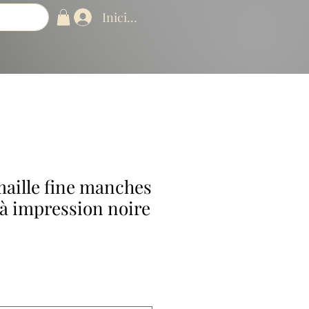
Iniciar sesión
maille fine manches
à impression noire
ecio
erta