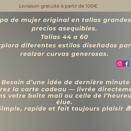
Livraison gratuite à partir de 100€
pa de mujer original en tallas grandes
precios asequibles.
Tallas 44 a 60
xplora diferentes estilos diseñados pa
realzar curvas generosas.
 Besoin d’une idée de dernière minute
rez la carte cadeau — livrée directem
s votre boîte mail ou celle de l’heure
élue.
Simple, rapide et fait toujours plaisir 
VÊTEMENTS
BIJOUX
Blog
Programme de fidélité
Rechercher