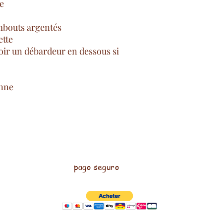
e
mbouts argentés
tte
oir un débardeur en dessous si
anne
pago seguro