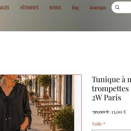
AILLES
VÊTEMENTS
BIJOUX
Blog
Avantages
Tunique à 
trompettes 
2W Paris
Precio
Pr
 30,00 € 
13,00 €
de
of
Taille
*