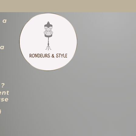
 a
ra
 ?
ent
use
