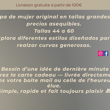
Livraison gratuite à partir de 100€
pa de mujer original en tallas grandes
precios asequibles.
Tallas 44 a 60
xplora diferentes estilos diseñados pa
realzar curvas generosas.
 Besoin d’une idée de dernière minute
rez la carte cadeau — livrée directem
s votre boîte mail ou celle de l’heure
élue.
Simple, rapide et fait toujours plaisir 
VÊTEMENTS
BIJOUX
Blog
Programme de fidélité
Rechercher