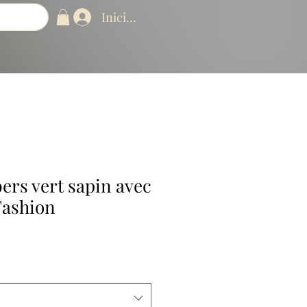
Iniciar sesión
ers vert sapin avec
Fashion
ecio
erta