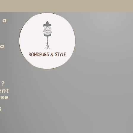
 a
ra
 ?
ent
use
