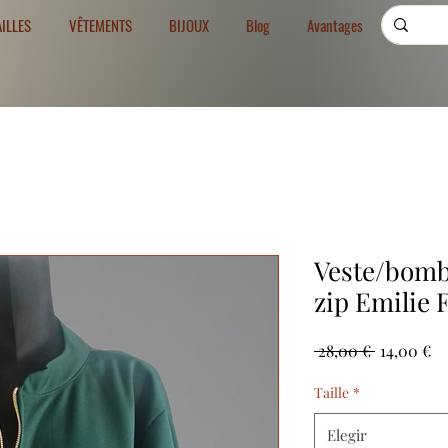
AILLES
VÊTEMENTS
BIJOUX
Blog
Avantages
Veste/bomb
zip Emilie 
Precio
Pr
 28,00 € 
14,00 €
de
of
Taille
*
Elegir