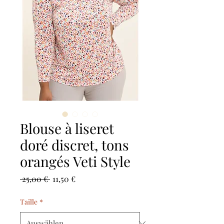
Blouse à liseret
doré discret, tons
orangés Veti Style
Standardpreis
Sale-
 25,00 € 
11,50 €
Preis
Taille
*