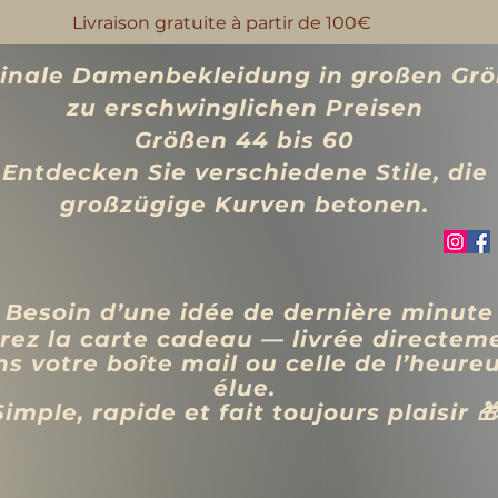
Livraison gratuite à partir de 100€
ginale Damenbekleidung in großen Gr
zu erschwinglichen Preisen
Größen 44 bis 60
Entdecken Sie verschiedene Stile, die
großzügige Kurven betonen.
 Besoin d’une idée de dernière minute
rez la carte cadeau — livrée directem
s votre boîte mail ou celle de l’heure
élue.
Simple, rapide et fait toujours plaisir 
VÊTEMENTS
BIJOUX
Blog
Programme de fidélité
Rechercher