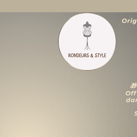
Ori

Off
dan
ACCUEIL
LIQUIDATION TOTALE
TAILLES