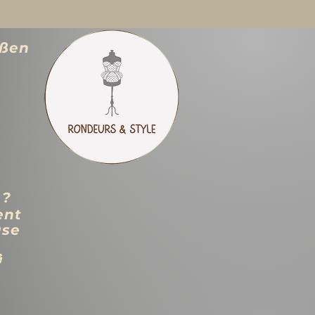
ößen
 ?
ent
use
