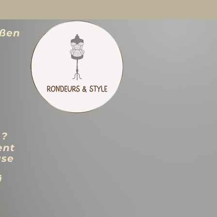
ößen
 ?
ent
use
