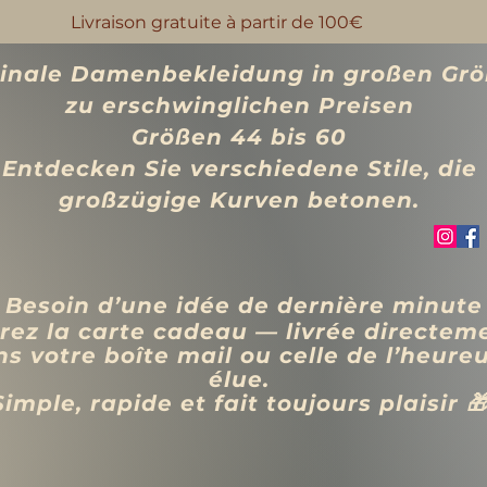
Livraison gratuite à partir de 100€
ginale Damenbekleidung in großen Gr
zu erschwinglichen Preisen
Größen 44 bis 60
Entdecken Sie verschiedene Stile, die
großzügige Kurven betonen.
 Besoin d’une idée de dernière minute
rez la carte cadeau — livrée directem
s votre boîte mail ou celle de l’heure
élue.
Simple, rapide et fait toujours plaisir 
VÊTEMENTS
BIJOUX
Blog
Programme de fidélité
Rechercher