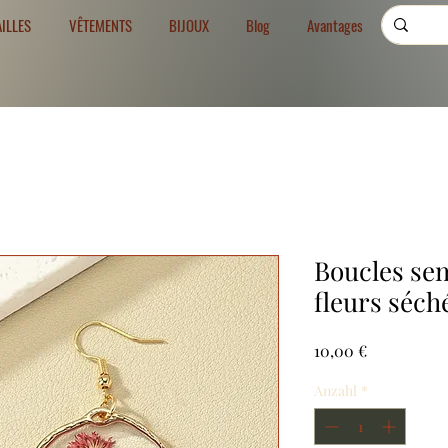
AILLES
VÊTEMENTS
BIJOUX
Blog
Avantages
Boucles sem
fleurs séch
Preis
10,00 €
Anzahl
*