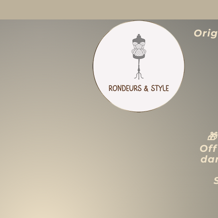
Ori

Off
dan
ACCUEIL
LIQUIDATION TOTALE
TAILLES