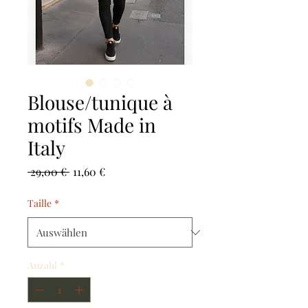
Blouse/tunique à
motifs Made in
Italy
Standardpreis
Sale-
 29,00 € 
11,60 €
Preis
Taille
*
Anzahl
*