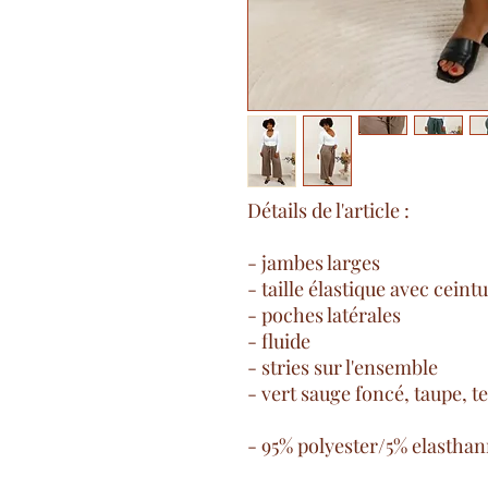
Détails de l'article :
- jambes larges
- taille élastique avec ceint
- poches latérales
- fluide
- stries sur l'ensemble
- vert sauge foncé, taupe, t
- 95% polyester/5% elastha