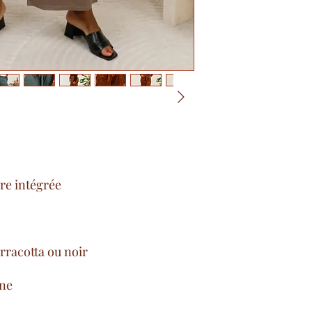
ure intégrée
erracotta ou noir
nne