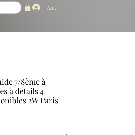
Anmelden
uide 7/8ème à
s à détails 4
ponibles 2W Paris
reis
e-
is