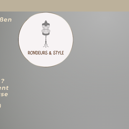
ößen
 ?
ent
use
