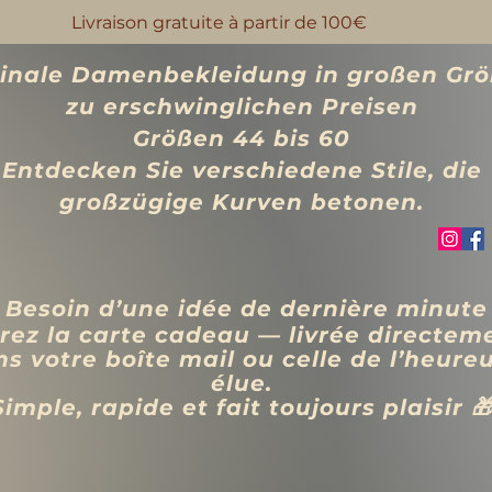
Livraison gratuite à partir de 100€
ginale Damenbekleidung in großen Gr
zu erschwinglichen Preisen
Größen 44 bis 60
Entdecken Sie verschiedene Stile, die
großzügige Kurven betonen.
 Besoin d’une idée de dernière minute
rez la carte cadeau — livrée directem
s votre boîte mail ou celle de l’heure
élue.
Simple, rapide et fait toujours plaisir 
VÊTEMENTS
BIJOUX
Blog
Programme de fidélité
Rechercher