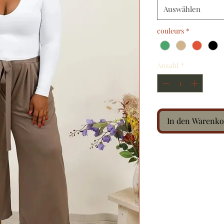
Auswählen
couleurs
*
Anzahl
*
In den Warenko