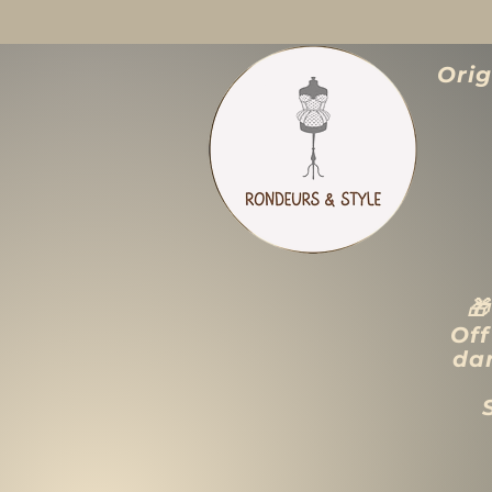
Ori

Off
dan
ACCUEIL
LIQUIDATION TOTALE
TAILLES