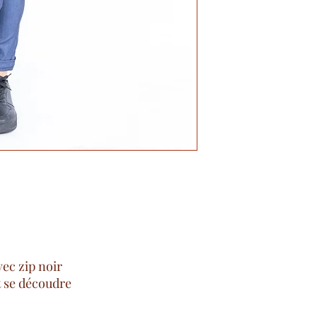
vec zip noir
t se découdre