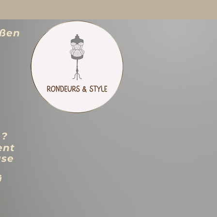
ößen
 ?
ent
use
