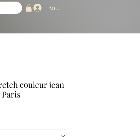
Anmelden
retch couleur jean
 Paris
reis
e-
is