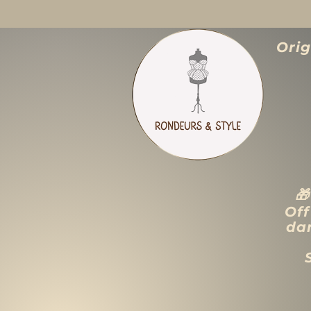
Ori

Off
dan
ACCUEIL
LIQUIDATION TOTALE
TAILLES