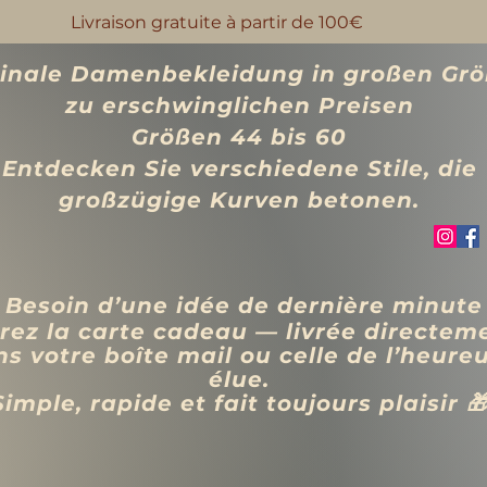
Livraison gratuite à partir de 100€
ginale Damenbekleidung in großen Gr
zu erschwinglichen Preisen
Größen 44 bis 60
Entdecken Sie verschiedene Stile, die
großzügige Kurven betonen.
 Besoin d’une idée de dernière minute
rez la carte cadeau — livrée directem
s votre boîte mail ou celle de l’heure
élue.
Simple, rapide et fait toujours plaisir 
VÊTEMENTS
BIJOUX
Blog
Programme de fidélité
Rechercher