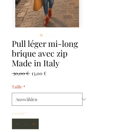
Pull léger mi-long
brique avec zip
Made in Italy
Standardpreis
Sale-
 30,00 € 
13,00 €
Preis
Taille
*
Anzahl
*