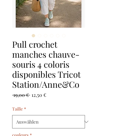
Pull crochet
manches chauve-
souris 4 coloris
disponibles Tricot
Station/Anne&Co
Standardpreis
Sale-
 19,00 € 
12,50 €
Preis
Taille
*
couleurs
*