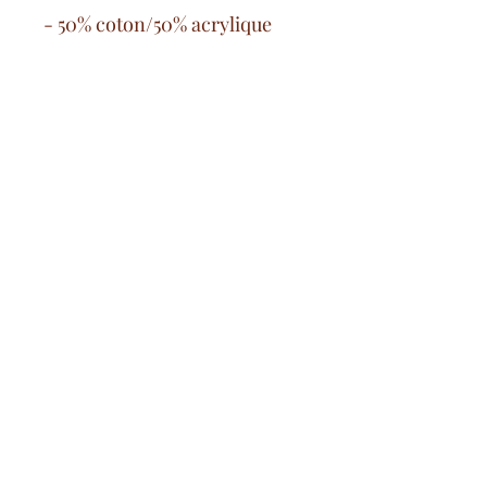
- 50% coton/50% acrylique
Kostenlose Versandkosten
ab 100€ auf dem französischen
Festland
Sichere Bezahlung