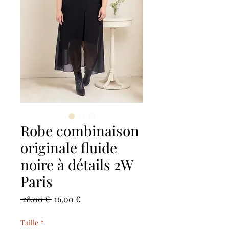
Robe combinaison
originale fluide
noire à détails 2W
Paris
Standardpreis
Sale-
 28,00 € 
16,00 €
Preis
Taille
*