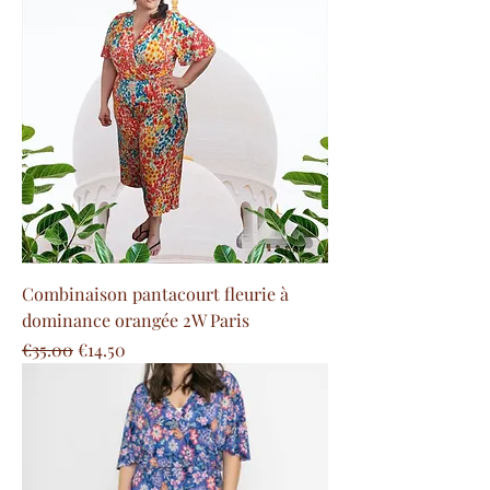
Combinaison pantacourt fleurie à
dominance orangée 2W Paris
Regular Price
Sale Price
€35.00
€14.50