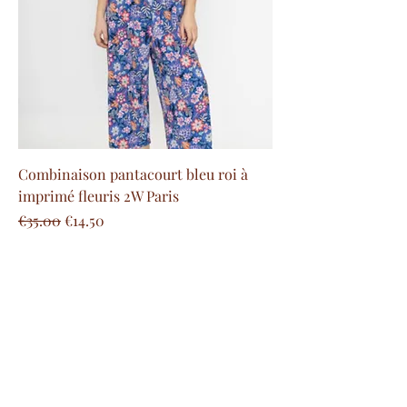
Combinaison pantacourt bleu roi à
imprimé fleuris 2W Paris
Regular Price
Sale Price
€35.00
€14.50
Free delivery costs
from 100€ in mainland France