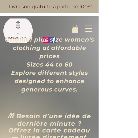
Livraison gratuite à partir de 100€
Original plus size women's
clothing at affordable
prices
Sizes 44 to 60
Explore different styles
designed to enhance
generous curves.
🎁 Besoin d’une idée de
dernière minute ?
Offrez la carte cadeau
— livrée directement