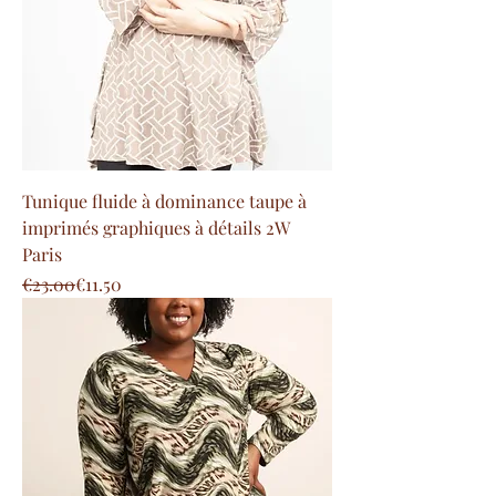
Tunique fluide à dominance taupe à
imprimés graphiques à détails 2W
Paris
Regular Price
Sale Price
€23.00
€11.50