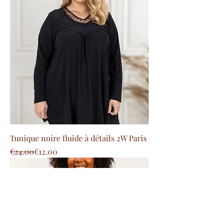
Tunique noire fluide à détails 2W Paris
Regular Price
Sale Price
€24.00
€12.00