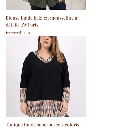
Blouse fluide kaki en mousseline à
détails 2W Paris
Regular Price
Sale Price
€23.00
€11.50
Tunique fluide superposée 2 coloris