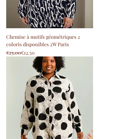
Chemise à motifs géométriques 2
coloris disponibles 2W Paris
Regular Price
Sale Price
€25.00
€12.50