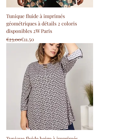
Tunique fluide à imprimés
géométriques à détails 2 coloris
disponibles 2W Paris
Regular Price
Sale Price
€23.00
€11.50
Tunique fluide beige à imprimés