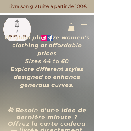
Livraison gratuite à partir de 100€
Original plus size women's
clothing at affordable
prices
Sizes 44 to 60
Explore different styles
designed to enhance
generous curves.
🎁 Besoin d’une idée de
dernière minute ?
Offrez la carte cadeau
— livrée directement