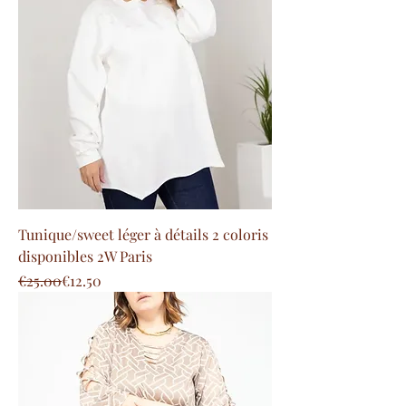
Tunique/sweet léger à détails 2 coloris
disponibles 2W Paris
Regular Price
Sale Price
€25.00
€12.50