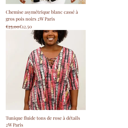
Chemise asymétrique blanc cassé à
gros pois noirs 2W Paris
Regular Price
Sale Price
€25.00
€12.50
Tunique fluide tons de rose à détails
2W Paris