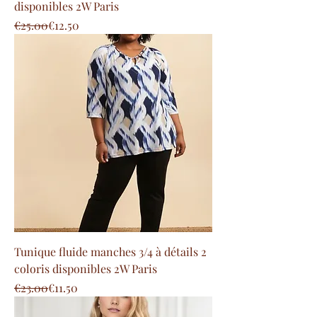
disponibles 2W Paris
Regular Price
Sale Price
€25.00
€12.50
Tunique fluide manches 3/4 à détails 2
coloris disponibles 2W Paris
Regular Price
Sale Price
€23.00
€11.50