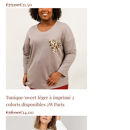
Regular Price
Sale Price
€23.00
€11.50
Tunique/sweet léger à imprimé 2
coloris disponibles 2W Paris
Regular Price
Sale Price
€28.00
€14.00