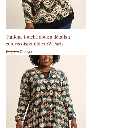
Tunique touché doux à détails 2
coloris disponibles 2W Paris
Regular Price
Sale Price
€25.00
€12.50