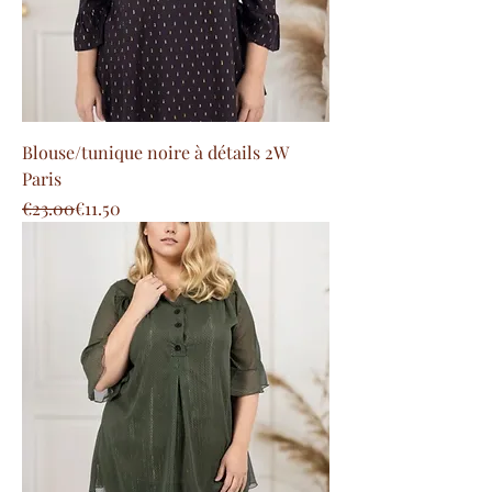
Blouse/tunique noire à détails 2W
Paris
Regular Price
Sale Price
€23.00
€11.50