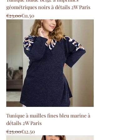
géométriques noirs à détails 2W Paris
Regular Price
Sale Price
€23.00
€11.50
Tunique à mailles fines bleu marine à
détails 2W Paris
Regular Price
Sale Price
€25.00
€12.50