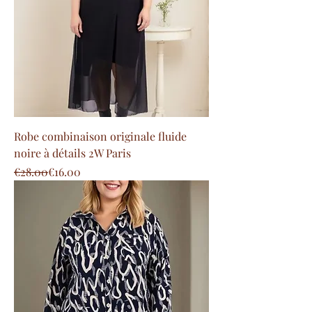
Robe combinaison originale fluide
noire à détails 2W Paris
Regular Price
Sale Price
€28.00
€16.00