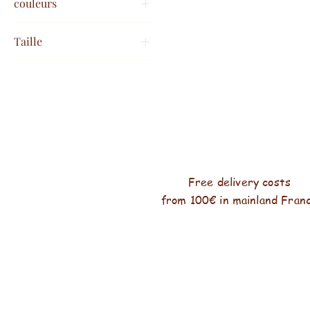
couleurs
Taille
50/52
54/56
58/60
taille unique 48/52
taille unique 48/52+
Free delivery costs
from 100€ in mainland Fran