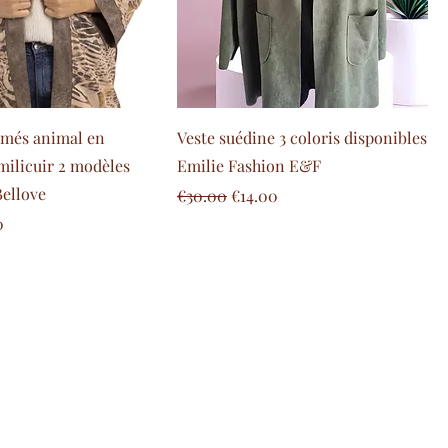
imés animal en
Veste suédine 3 coloris disponibles
milicuir 2 modèles
Emilie Fashion E&F
Bellove
Regular Price
Sale Price
€30.00
€14.00
e
Price
0