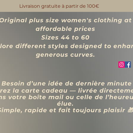
Livraison gratuite à partir de 100€
Original plus size women's clothing at
affordable prices
Sizes 44 to 60
lore different styles designed to enha
generous curves.
 Besoin d’une idée de dernière minute
rez la carte cadeau — livrée directem
s votre boîte mail ou celle de l’heure
élue.
Simple, rapide et fait toujours plaisir 
VÊTEMENTS
BIJOUX
Blog
Programme de fidélité
Rechercher