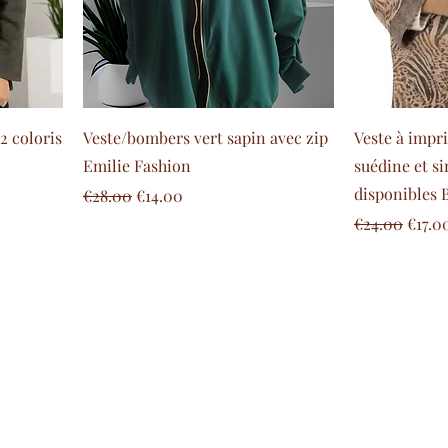
2 coloris
Veste/bombers vert sapin avec zip
Veste à impr
Emilie Fashion
suédine et si
disponibles 
Regular Price
Sale Price
€28.00
€14.00
Regular Pric
Sale 
€24.00
€17.0