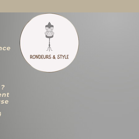
nce
 ?
ent
use
