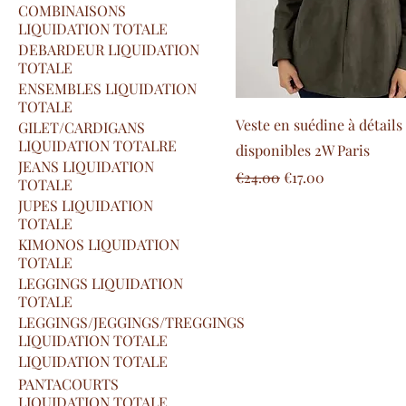
COMBINAISONS
LIQUIDATION TOTALE
DEBARDEUR LIQUIDATION
TOTALE
ENSEMBLES LIQUIDATION
TOTALE
Veste en suédine à détails 
GILET/CARDIGANS
LIQUIDATION TOTALRE
disponibles 2W Paris
JEANS LIQUIDATION
Regular Price
Sale Price
€24.00
€17.00
TOTALE
JUPES LIQUIDATION
TOTALE
KIMONOS LIQUIDATION
TOTALE
LEGGINGS LIQUIDATION
TOTALE
LEGGINGS/JEGGINGS/TREGGINGS
LIQUIDATION TOTALE
LIQUIDATION TOTALE
PANTACOURTS
LIQUIDATION TOTALE