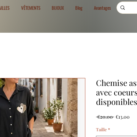
AILLES
VÊTEMENTS
BIJOUX
Blog
Avantages
Chemise as
avec coeurs 
disponible
Regular
Sal
 €20.00 
€13.00
Price
Pri
Taille
*