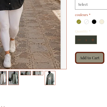
Select
couleurs
*
Quantity
*
Add to Cart