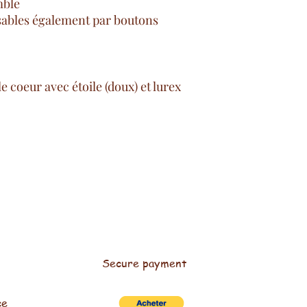
mble
sables également par boutons
e coeur avec étoile (doux) et lurex
Secure payment
ce