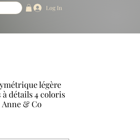
Log In
ymétrique légère
à détails 4 coloris
s Anne & Co
e
ce