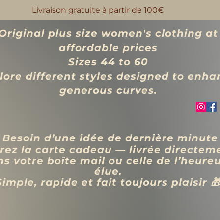
Livraison gratuite à partir de 100€
Original plus size women's clothing at
affordable prices
Sizes 44 to 60
lore different styles designed to enha
generous curves.
 Besoin d’une idée de dernière minute
rez la carte cadeau — livrée directem
s votre boîte mail ou celle de l’heure
élue.
Simple, rapide et fait toujours plaisir 
VÊTEMENTS
BIJOUX
Blog
Programme de fidélité
Rechercher