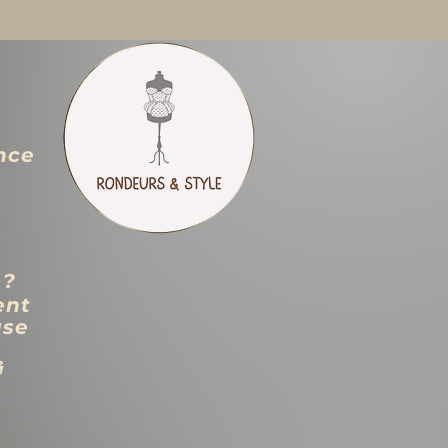
nce
 ?
ent
use
