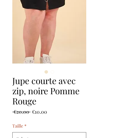
Jupe courte avec
zip, noire Pomme
Rouge
Regular
Sale
 €20.00 
€10.00
Price
Price
Taille
*