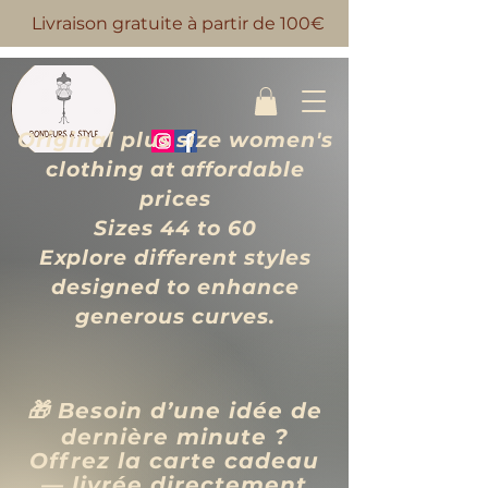
Livraison gratuite à partir de 100€
Original plus size women's
clothing at affordable
prices
Sizes 44 to 60
Explore different styles
designed to enhance
generous curves.
🎁 Besoin d’une idée de
dernière minute ?
Offrez la carte cadeau
— livrée directement