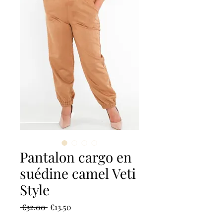
Pantalon cargo en
suédine camel Veti
Style
Regular
Sale
 €32.00 
€13.50
Price
Price