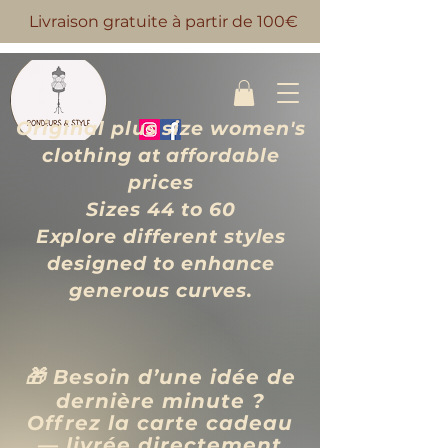
Livraison gratuite à partir de 100€
Original plus size women's
clothing at affordable
prices
Sizes 44 to 60
Explore different styles
designed to enhance
generous curves.
🎁 Besoin d’une idée de
dernière minute ?
Offrez la carte cadeau
— livrée directement