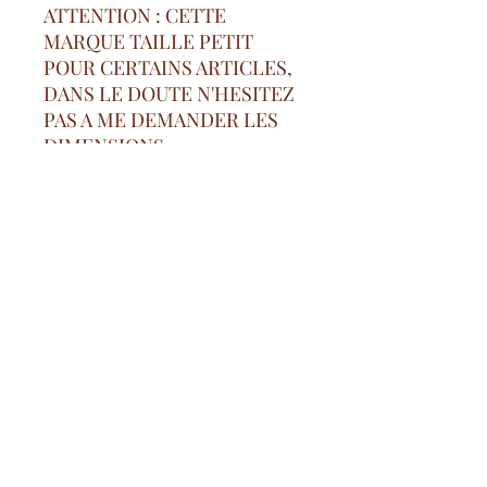
ATTENTION : CETTE
MARQUE TAILLE PETIT
POUR CERTAINS ARTICLES,
DANS LE DOUTE N'HESITEZ
PAS A ME DEMANDER LES
DIMENSIONS
- 95% polyester/5% elasthanne
Free delivery costs
from 100€ in mainland France
Secure payment