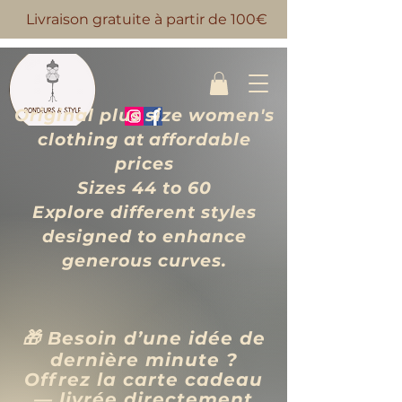
Livraison gratuite à partir de 100€
Original plus size women's
clothing at affordable
prices
Sizes 44 to 60
Explore different styles
designed to enhance
generous curves.
🎁 Besoin d’une idée de
dernière minute ?
Offrez la carte cadeau
— livrée directement