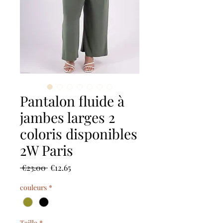
Pantalon fluide à
jambes larges 2
coloris disponibles
2W Paris
Regular
Sale
 €23.00 
€12.65
Price
Price
couleurs
*
Taille
*