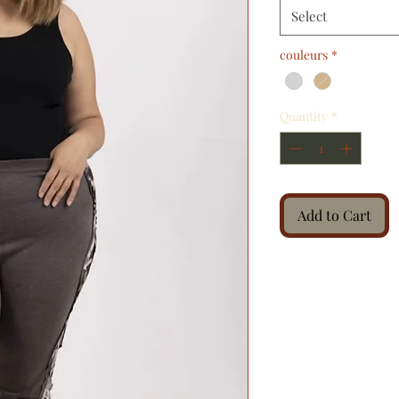
Select
couleurs
*
Quantity
*
Add to Cart