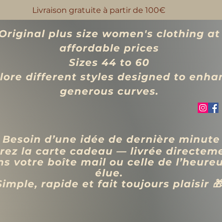
Livraison gratuite à partir de 100€
Original plus size women's clothing at
affordable prices
Sizes 44 to 60
lore different styles designed to enha
generous curves.
 Besoin d’une idée de dernière minute
rez la carte cadeau — livrée directem
s votre boîte mail ou celle de l’heure
élue.
Simple, rapide et fait toujours plaisir 
VÊTEMENTS
BIJOUX
Blog
Programme de fidélité
Rechercher