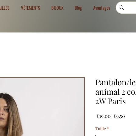
AILLES
VÊTEMENTS
BIJOUX
Blog
Avantages
Pantalon/l
animal 2 co
2W Paris
Regular
Sale
 €19.00 
€9.50
Price
Price
Taille
*