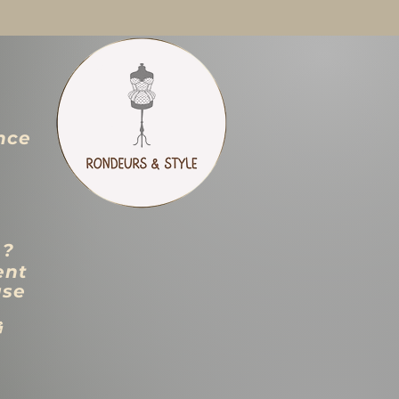
nce
 ?
ent
use
