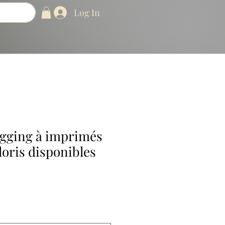
Log In
egging à imprimés
loris disponibles