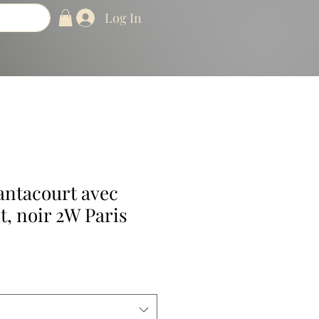
Log In
antacourt avec
nt, noir 2W Paris
e