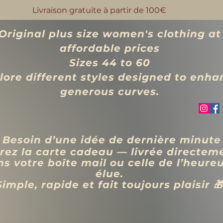
Livraison gratuite à partir de 100€
Original plus size women's clothing at
affordable prices
Sizes 44 to 60
lore different styles designed to enha
generous curves.
 Besoin d’une idée de dernière minute
rez la carte cadeau — livrée directem
s votre boîte mail ou celle de l’heure
élue.
Simple, rapide et fait toujours plaisir 
VÊTEMENTS
BIJOUX
Blog
Programme de fidélité
Rechercher