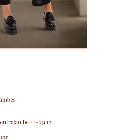
 jambes
, entrejambe +/-63cm
anne