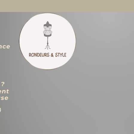
nce
 ?
ent
use
