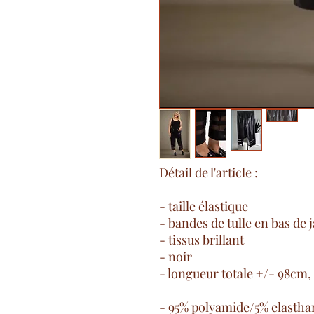
Détail de l'article :
- taille élastique
- bandes de tulle en bas de
- tissus brillant
- noir
- longueur totale +/- 98cm
- 95% polyamide/5% elasth