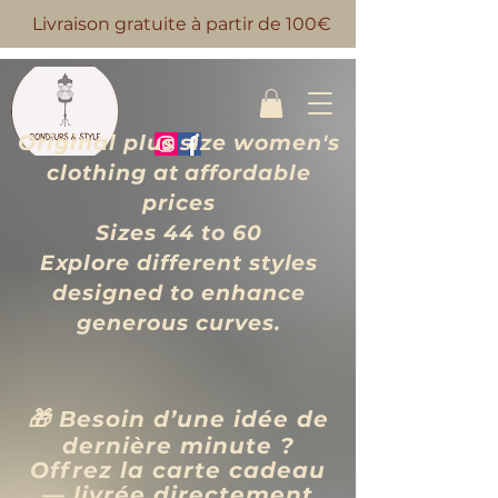
Livraison gratuite à partir de 100€
Original plus size women's
clothing at affordable
prices
Sizes 44 to 60
Explore different styles
designed to enhance
generous curves.
🎁 Besoin d’une idée de
dernière minute ?
Offrez la carte cadeau
— livrée directement