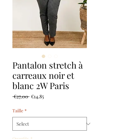
Pantalon stretch à
carreaux noir et
blanc 2W Paris
Regular
Sale
 €27.00 
€14.85
Price
Price
Taille
*
Quantity
*