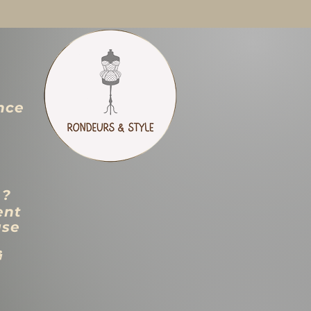
nce
 ?
ent
use
