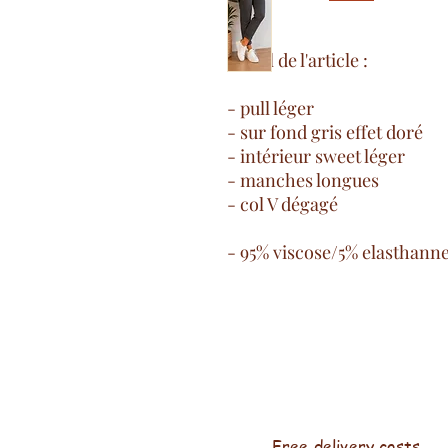
Détail de l'article :
- pull léger
- sur fond gris effet doré
- intérieur sweet léger
- manches longues
- col V dégagé
- 95% viscose/5% elasthann
Free delivery costs