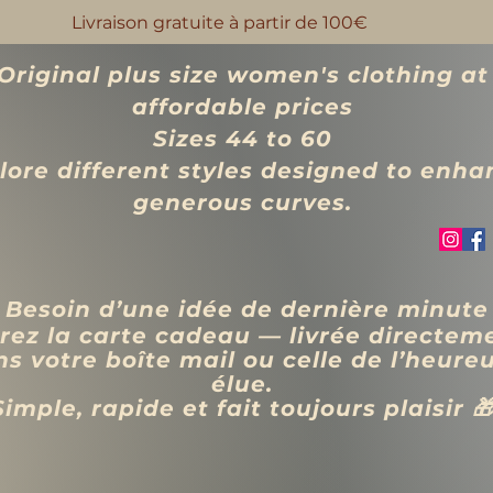
Livraison gratuite à partir de 100€
Original plus size women's clothing at
affordable prices
Sizes 44 to 60
lore different styles designed to enha
generous curves.
 Besoin d’une idée de dernière minute
rez la carte cadeau — livrée directem
s votre boîte mail ou celle de l’heure
élue.
Simple, rapide et fait toujours plaisir 
VÊTEMENTS
BIJOUX
Blog
Programme de fidélité
Rechercher