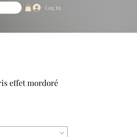
Log In
gris effet mordoré
e
ce