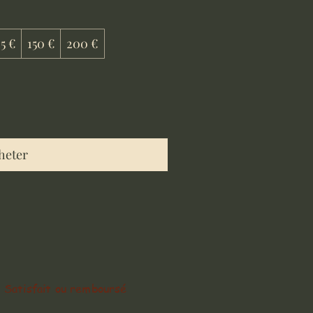
25 €
150 €
200 €
heter
Satisfait ou remboursé