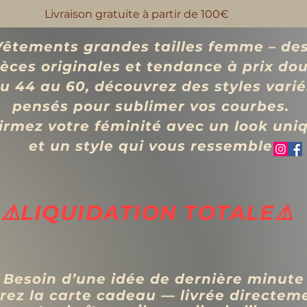
Livraison gratuite à partir de 100€
Vêtements grandes tailles femme – de
ièces originales et tendance à prix d
o
u 44 au 60, découvrez des styles varié
pensés pour sublimer vos courbes.
irmez votre féminité avec un look uni
et un style qui vous ressemble
⚠️LIQUIDATION TOTALE⚠️
 Besoin d’une idée de dernière minute
rez la carte cadeau — livrée directem