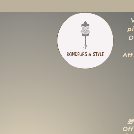
p
D
Aff

Off