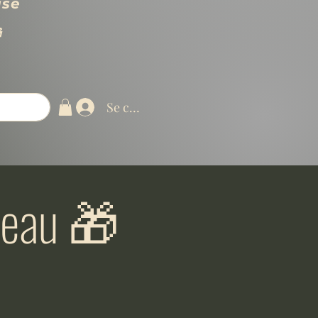
use

Se connecter
deau 🎁