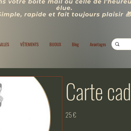
s votre boîte mail ou celle de l’heure
élue.
Simple, rapide et fait toujours plaisir 
VÊTEMENTS
BIJOUX
Blog
Programme de fidélité
Rechercher
AILLES
VÊTEMENTS
BIJOUX
Blog
Avantages
Carte ca
25 €