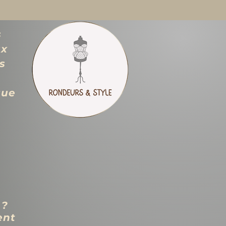
s
ux
s
que
 ?
ent