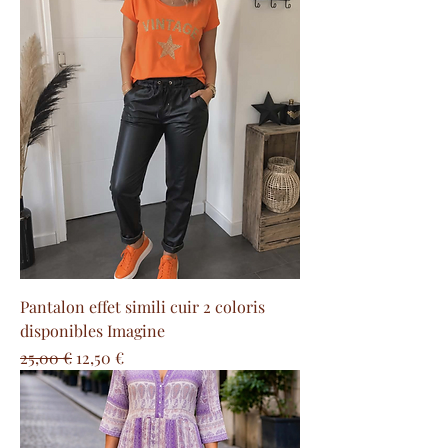
Pantalon effet simili cuir 2 coloris
disponibles Imagine
Prix original
Prix promotionnel
25,00 €
12,50 €