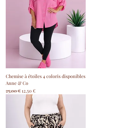
Chemise à étoiles 4 coloris disponibles
Anne & Co
Prix original
Prix promotionnel
25,00 €
12,50 €