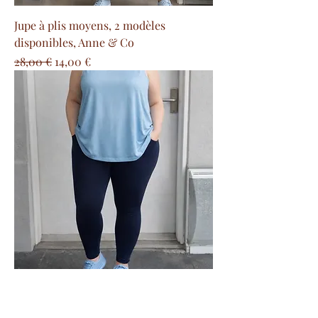
Jupe à plis moyens, 2 modèles
disponibles, Anne & Co
Prix original
Prix promotionnel
28,00 €
14,00 €
Débardeur bretelles épaisses, dentellé,
2 coloris disponibles 2W Paris