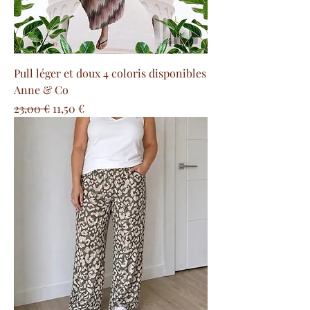
Pull léger et doux 4 coloris disponibles
Anne & Co
Prix original
Prix promotionnel
23,00 €
11,50 €