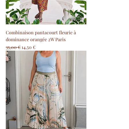
Combinaison pantacourt fleurie à
dominance orangée 2W Paris
Prix original
Prix promotionnel
35,00 €
14,50 €