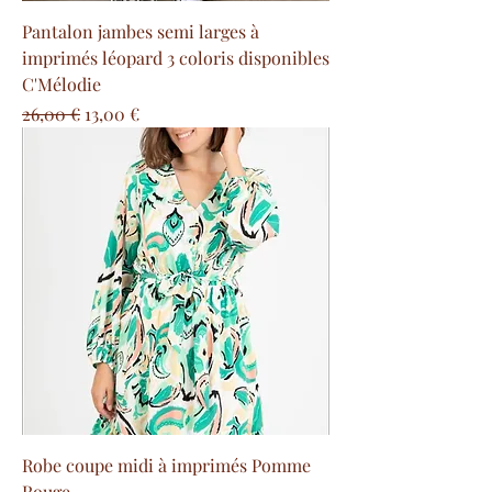
Pantalon jambes semi larges à
imprimés léopard 3 coloris disponibles
C'Mélodie
Prix original
Prix promotionnel
26,00 €
13,00 €
Robe coupe midi à imprimés Pomme
Rouge