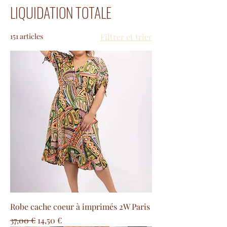
LIQUIDATION TOTALE
151 articles
Filtrer et trier
Robe cache coeur à imprimés 2W Paris
Prix original
Prix promotionnel
37,00 €
14,50 €