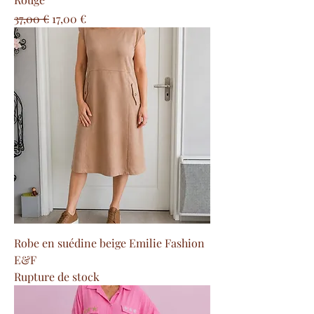
Prix original
Prix promotionnel
37,00 €
17,00 €
Robe en suédine beige Emilie Fashion
E&F
Rupture de stock