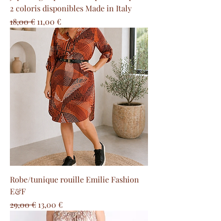
2 coloris disponibles Made in Italy
Prix original
Prix promotionnel
18,00 €
11,00 €
Robe/tunique rouille Emilie Fashion
E&F
Prix original
Prix promotionnel
29,00 €
13,00 €