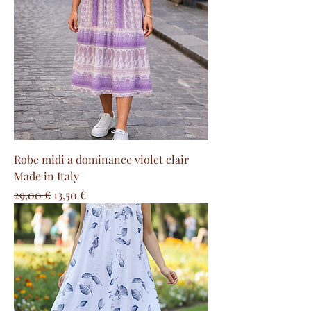
Robe midi a dominance violet clair
Made in Italy
Prix original
Prix promotionnel
29,00 €
13,50 €