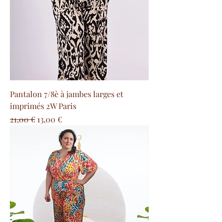
Pantalon 7/8è à jambes larges et
imprimés 2W Paris
Prix original
Prix promotionnel
21,00 €
13,00 €