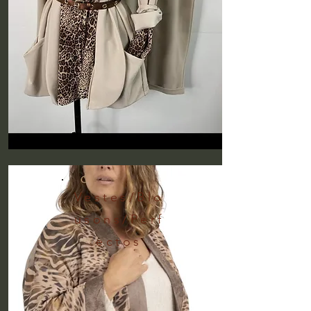
Vestes/Blo
usons/Perf
ectos