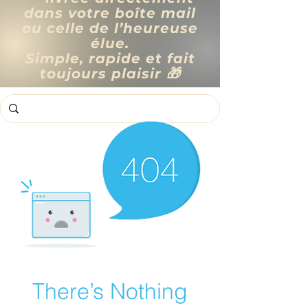
dans votre boîte mail
ou celle de l’heureuse
élue.
Simple, rapide et fait
toujours plaisir 🎁
There’s Nothing