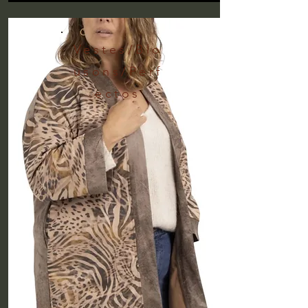
Vestes/Blo
usons/Perf
ectos