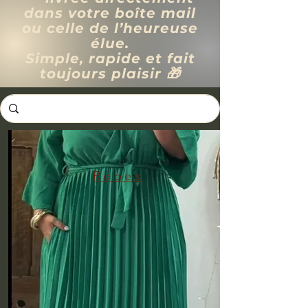
dans votre boîte mail
ou celle de l’heureuse
élue.
Simple, rapide et fait
toujours plaisir 🎁
Robes