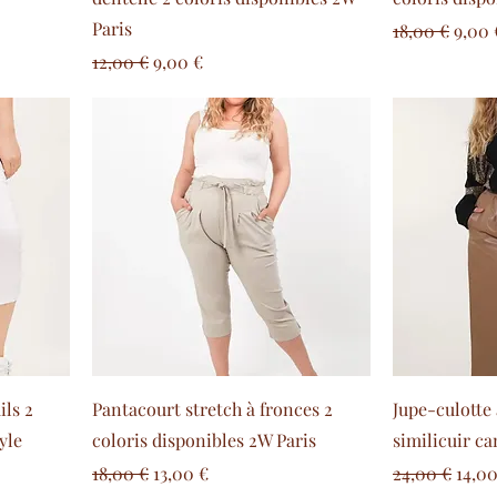
Paris
Prezzo regol
Prezz
18,00 €
9,00 
Prezzo regolare
Prezzo scontato
12,00 €
9,00 €
ils 2
Pantacourt stretch à fronces 2
Jupe-culotte 
yle
coloris disponibles 2W Paris
similicuir c
Prezzo regolare
Prezzo scontato
Prezzo regol
Prez
18,00 €
13,00 €
24,00 €
14,00