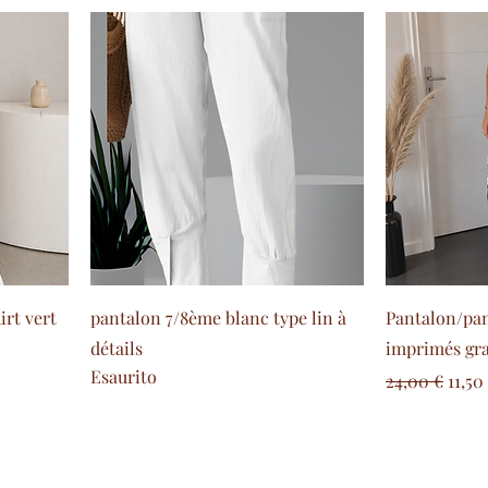
rt vert
pantalon 7/8ème blanc type lin à
Pantalon/pan
détails
imprimés gra
Esaurito
Prezzo regol
Prez
24,00 €
11,50