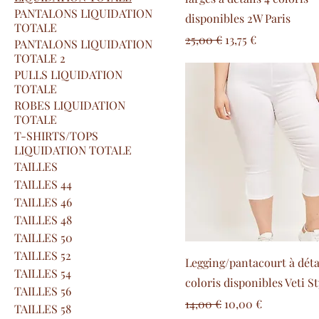
PANTALONS LIQUIDATION
disponibles 2W Paris
TOTALE
Prezzo regolare
Prezzo scontato
25,00 €
13,75 €
PANTALONS LIQUIDATION
TOTALE 2
PULLS LIQUIDATION
TOTALE
ROBES LIQUIDATION
TOTALE
T-SHIRTS/TOPS
LIQUIDATION TOTALE
TAILLES
TAILLES 44
TAILLES 46
TAILLES 48
TAILLES 50
TAILLES 52
Legging/pantacourt à déta
TAILLES 54
coloris disponibles Veti St
TAILLES 56
Prezzo regolare
Prezzo scontato
14,00 €
10,00 €
TAILLES 58