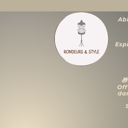
Abb
Espl

Off
dan
ACCUEIL
LIQUIDATION TOTALE
TAILLES