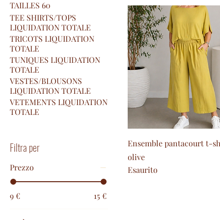
TAILLES 60
TEE SHIRTS/TOPS
LIQUIDATION TOTALE
TRICOTS LIQUIDATION
TOTALE
TUNIQUES LIQUIDATION
TOTALE
VESTES/BLOUSONS
LIQUIDATION TOTALE
VETEMENTS LIQUIDATION
TOTALE
Ensemble pantacourt t-shi
Filtra per
olive
Prezzo
Esaurito
9 €
15 €