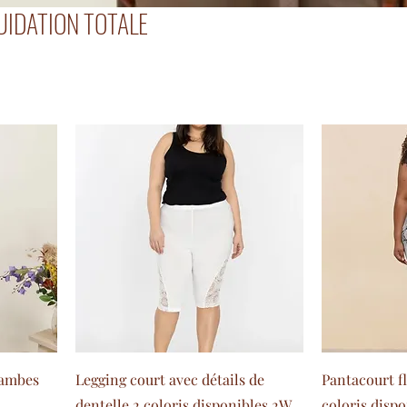
IDATION TOTALE
jambes
Legging court avec détails de
Pantacourt f
dentelle 2 coloris disponibles 2W
coloris dispo