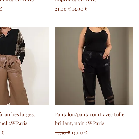
are
o scontato
Prezzo regolare
Prezzo scontato
€
21,00 €
13,00 €
à jambes larges,
Pantalon/pantacourt avec tulle
amel 2W Paris
brillant, noir 2W Paris
are
zo scontato
Prezzo regolare
Prezzo scontato
 €
25,50 €
13,00 €