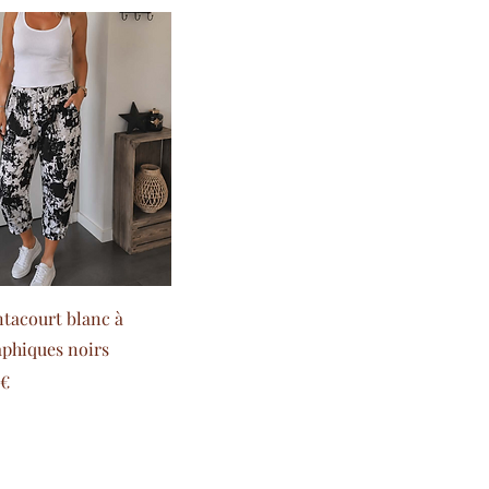
tacourt blanc à
phiques noirs
are
zo scontato
 €