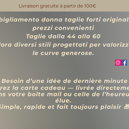
Livraison gratuite à partir de 100€
igliamento donna taglie forti original
prezzi convenienti
Taglie dalla 44 alla 60
ora diversi stili progettati per valoriz
le curve generose.
 Besoin d’une idée de dernière minute
rez la carte cadeau — livrée directem
s votre boîte mail ou celle de l’heure
élue.
Simple, rapide et fait toujours plaisir 
VÊTEMENTS
BIJOUX
Blog
Programme de fidélité
Rechercher