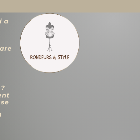
i a
zare
 ?
ent
use
