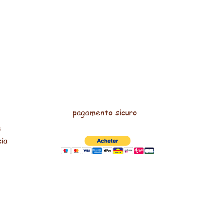
pagamento sicuro
e
cia