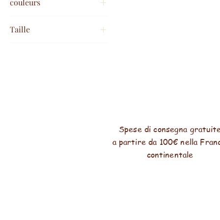
couleurs
Taille
44
44/46+
46/48
48/50
50/52
54/56
58/60
Spese di consegna gratuit
a partire da 100€ nella Fran
taille unique 44/48
continentale