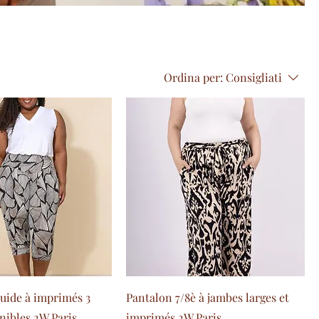
Ordina per:
Consigliati
luide à imprimés 3
Pantalon 7/8è à jambes larges et
nibles 2W Paris
imprimés 2W Paris