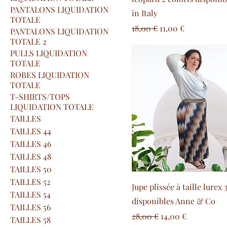
PANTALONS LIQUIDATION
in Italy
TOTALE
Prezzo regolare
Prezzo scontato
18,00 €
11,00 €
PANTALONS LIQUIDATION
TOTALE 2
PULLS LIQUIDATION
TOTALE
ROBES LIQUIDATION
TOTALE
T-SHIRTS/TOPS
LIQUIDATION TOTALE
TAILLES
TAILLES 44
TAILLES 46
TAILLES 48
TAILLES 50
TAILLES 52
Jupe plissée à taille lurex 
TAILLES 54
disponibles Anne & Co
TAILLES 56
Prezzo regolare
Prezzo scontato
28,00 €
14,00 €
TAILLES 58