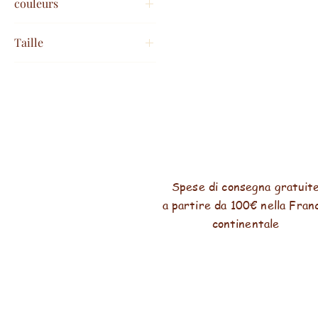
couleurs
Taille
44/46
46/48
48/50
50/52
54/56
58/60
Taille unique 44/50
Spese di consegna gratuit
a partire da 100€ nella Fran
taille unique 44/50+
continentale