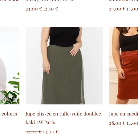
Prezzo regolare
Prezzo scontato
Prezzo regol
Prez
24,00 €
12,50 €
24,00 €
14,00
3 coloris
Jupe plissée en tulle/voile doublée
Jupe en suédi
kaki 2W Paris
Prezzo regol
Prez
28,00 €
14,00
Prezzo regolare
Prezzo scontato
32,00 €
14,00 €