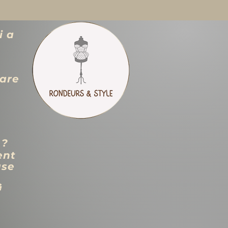
i a
zare
 ?
ent
use
