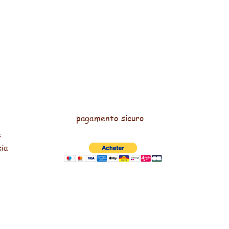
pagamento sicuro
e
cia