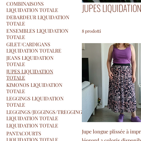
COMBINAISONS
JUPES LIQUIDATION
LIQUIDATION TOTALE
DEBARDEUR LIQUIDATION
TOTALE
ENSEMBLES LIQUIDATION
8 prodotti
TOTALE
GILET/CARDIGANS
LIQUIDATION TOTALRE
JEANS LIQUIDATION
TOTALE
JUPES LIQUIDATION
TOTALE
KIMONOS LIQUIDATION
TOTALE
LEGGINGS LIQUIDATION
TOTALE
LEGGINGS/JEGGINGS/TREGGINGS
LIQUIDATION TOTALE
LIQUIDATION TOTALE
Jupe longue plissée à imp
PANTACOURTS
LIQUIDATION TOTALE
léopard 2 coloris disponi