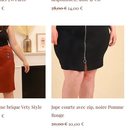
are
zo scontato
Prezzo regolare
Prezzo scontato
 €
28,00 €
14,00 €
ne brique Vety Style
Jupe courte avec zip, noire Pomme
Rouge
are
zo scontato
 €
Prezzo regolare
Prezzo scontato
20,00 €
10,00 €