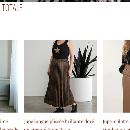
 TOTALE
rimé
Jupe longue plissée brillante doré
Jupe-culotte 
bles Made
ou argenté Anne & Co
similicuir c