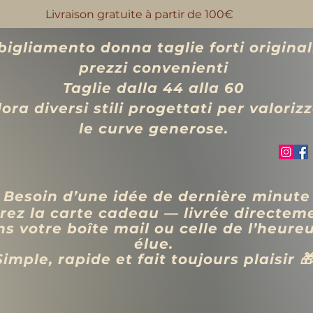
Livraison gratuite à partir de 100€
igliamento donna taglie forti original
prezzi convenienti
Taglie dalla 44 alla 60
ora diversi stili progettati per valoriz
le curve generose.
 Besoin d’une idée de dernière minute
rez la carte cadeau — livrée directem
s votre boîte mail ou celle de l’heure
élue.
Simple, rapide et fait toujours plaisir 
VÊTEMENTS
BIJOUX
Blog
Programme de fidélité
Rechercher