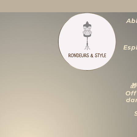
Abb
Espl

Off
dan
ACCUEIL
LIQUIDATION TOTALE
TAILLES