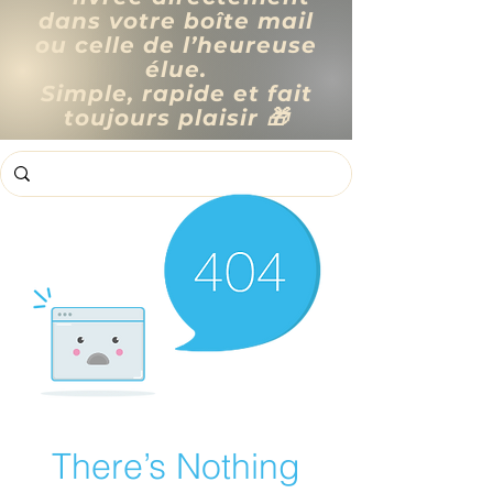
dans votre boîte mail
ou celle de l’heureuse
élue.
Simple, rapide et fait
toujours plaisir 🎁
There’s Nothing