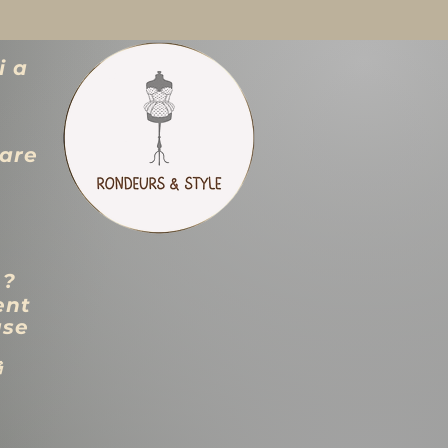
i a
zare
 ?
ent
use
