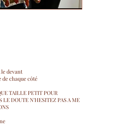
 le devant
he de chaque côté
UE TAILLE PETIT POUR
S LE DOUTE N'HESITEZ PAS A ME
ONS
nne