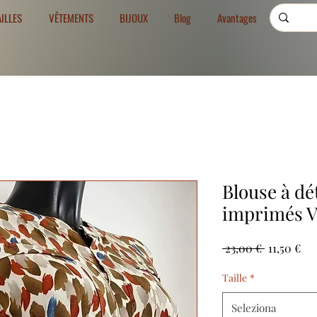
AILLES
VÊTEMENTS
BIJOUX
Blog
Avantages
Blouse à dé
imprimés Ve
Prezzo
Pr
 23,00 € 
11,50 €
regolare
sco
Taille
*
Seleziona