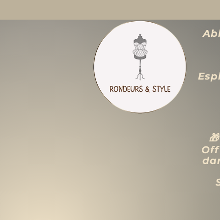
Abb
Espl

Off
dan
ACCUEIL
LIQUIDATION TOTALE
TAILLES