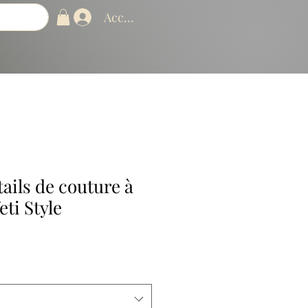
Accedi
tails de couture à
ti Style
ezzo
ntato