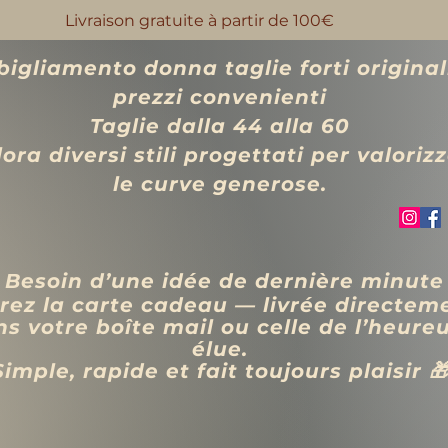
Livraison gratuite à partir de 100€
igliamento donna taglie forti original
prezzi convenienti
Taglie dalla 44 alla 60
ora diversi stili progettati per valoriz
le curve generose.
 Besoin d’une idée de dernière minute
rez la carte cadeau — livrée directem
s votre boîte mail ou celle de l’heure
élue.
Simple, rapide et fait toujours plaisir 
VÊTEMENTS
BIJOUX
Blog
Programme de fidélité
Rechercher