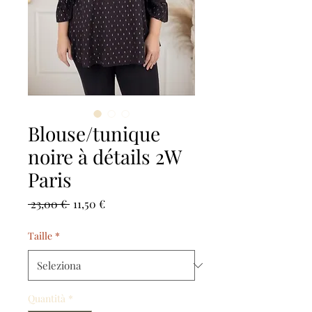
Blouse/tunique
noire à détails 2W
Paris
Prezzo
Prezzo
 23,00 € 
11,50 €
regolare
scontato
Taille
*
Quantità
*