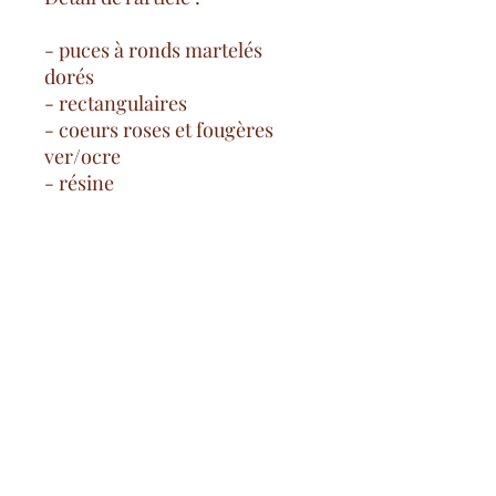
- puces à ronds martelés
dorés
- rectangulaires
- coeurs roses et fougères
ver/ocre
- résine
Spese di consegna gratuite
a partire da 100€ nella Francia
continentale