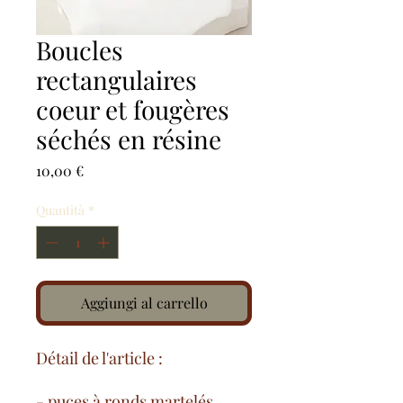
Boucles
rectangulaires
coeur et fougères
séchés en résine
Prezzo
10,00 €
Quantità
*
Aggiungi al carrello
Détail de l'article :
- puces à ronds martelés