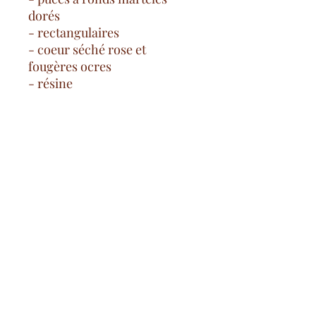
dorés
- rectangulaires
- coeur séché rose et
fougères ocres
- résine
Spese di consegna gratuite
a partire da 100€ nella Francia
continentale
pagamento sicuro