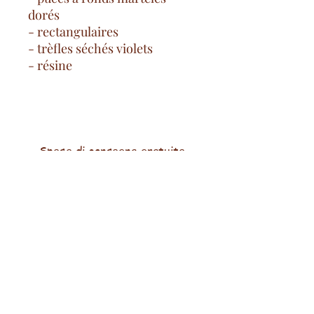
dorés
- rectangulaires
- trèfles séchés violets
- résine
Spese di consegna gratuite
a partire da 100€ nella Francia
continentale
pagamento sicuro