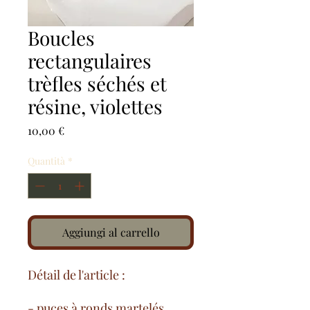
Boucles
rectangulaires
trèfles séchés et
résine, violettes
Prezzo
10,00 €
Quantità
*
Aggiungi al carrello
Détail de l'article :
- puces à ronds martelés