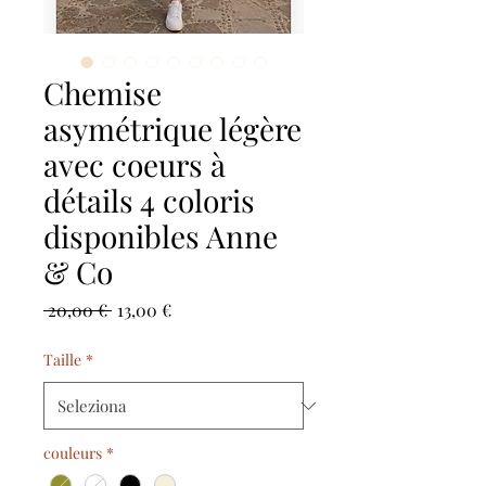
Chemise
asymétrique légère
avec coeurs à
détails 4 coloris
disponibles Anne
& Co
Prezzo
Prezzo
 20,00 € 
13,00 €
regolare
scontato
Taille
*
couleurs
*