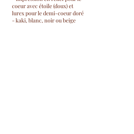
coeur avec étoile (doux) et
lurex pour le demi-coeur doré
- kaki, blanc, noir ou beige
- 100% coton
Spese di consegna gratuite
a partire da 100€ nella Francia
continentale
pagamento sicuro