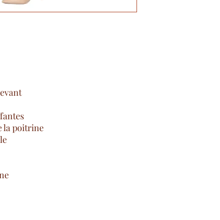
devant
fantes
e la poitrine
le
nne