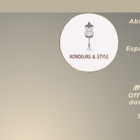
Abb
Espl

Off
dan
ACCUEIL
LIQUIDATION TOTALE
TAILLES