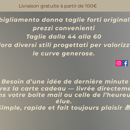
Livraison gratuite à partir de 100€
igliamento donna taglie forti original
prezzi convenienti
Taglie dalla 44 alla 60
ora diversi stili progettati per valoriz
le curve generose.
 Besoin d’une idée de dernière minute
rez la carte cadeau — livrée directem
s votre boîte mail ou celle de l’heure
élue.
Simple, rapide et fait toujours plaisir 
VÊTEMENTS
BIJOUX
Blog
Programme de fidélité
Rechercher