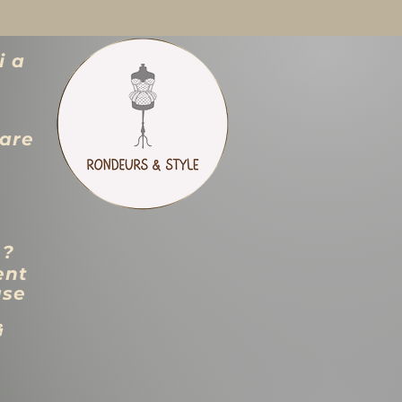
i a
zare
 ?
ent
use
