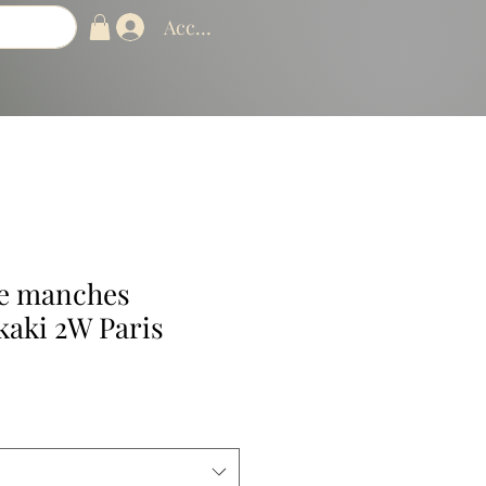
Accedi
e manches
kaki 2W Paris
ezzo
ontato