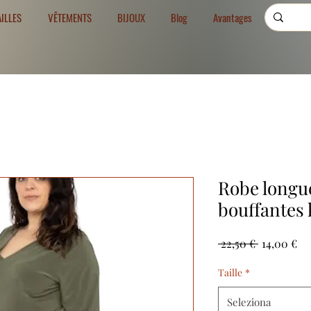
AILLES
VÊTEMENTS
BIJOUX
Blog
Avantages
Robe longu
bouffantes 
Prezzo
Pr
 22,50 € 
14,00 €
regolare
sc
Taille
*
Seleziona